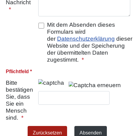
Nachricht
Mit dem Absenden dieses
Formulars wird
der
Datenschutzerklärung
dieser
Website und der Speicherung
der übermittelten Daten
zugestimmt.
Honeypot, bitte lassen Sie dieses Feld leer
Pflichtfeld *
Bitte
bestätigen
Sie, dass
Sie ein
Mensch
sind.